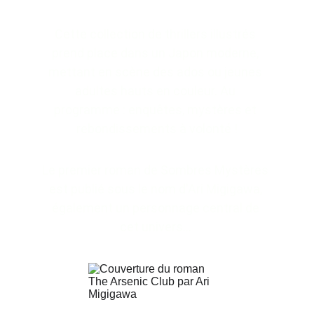
Cette collection de thrillers illustrés 
prend place da
ns un Japon moderne, 
mettant en scène des ados ou jeunes 
adultes hauts en couleur. Au 
programme : enquêtes, mystères et 
rebondissements à volonté !
Le premier roman de Sombres Mystères 
est publié sous le nom d'Ari Migigawa, 
également un personnage central de 
cet univers… 